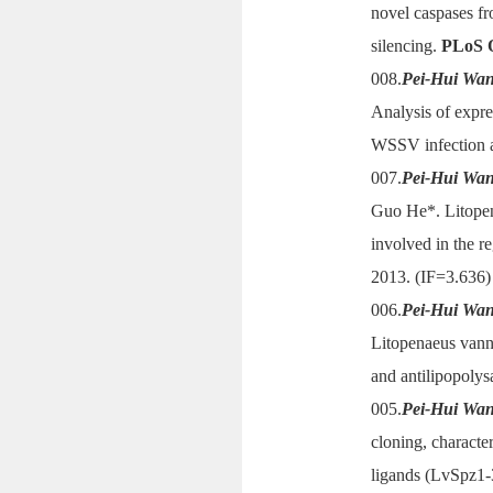
novel caspases f
silencing.
PLoS 
008.
Pei-Hui Wa
Analysis of expre
WSSV infection a
007.
Pei-Hui Wa
Guo He*. Litopena
involved in the r
2013. (IF=3.636)
006.
Pei-Hui Wa
Litopenaeus vann
and antilipopolys
005.
Pei-Hui Wa
cloning, characte
ligands (LvSpz1-