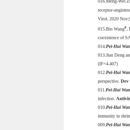
016.Meng-Wei Z
receptor-angiote
Virol. 2020 Nov;
#
015.Bin Wang
,
coexistence of S
014.
Pei-Hui Wa
013.Jian Deng a
(IF=4.407)
012.
Pei-Hui Wa
perspective.
Dev
011.
Pei-Hui Wa
infection.
Antivi
010.
Pei-Hui Wa
immunity in shri
009.
Pei-Hui Wa