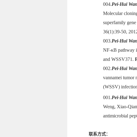
004.
Pei-Hui Wa
Molecular cloning
superfamily gene
36(1):39-50, 201
003.
Pei-Hui Wa
NF-κB pathway is
and WSSV371.
002.
Pei-Hui Wa
vannamei tumor ne
(WSSV) infection 
001.
Pei-Hui Wa
Weng, Xiao-Qiang
antimicrobial pep
联系方式：