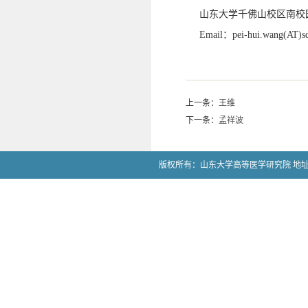
山东大学千佛山校区南校
Email
：
pei-hui.wang(AT)s
上一条：
王维
下一条：
孟祥波
版权所有：山东大学高等医学研究院 地址：山东省济南