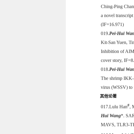
Ching-Ping Chan,
a novel transcrip
(IF=16.971)
019.
Pei-Hui Wa
Kit-San Yuen, T
Inhibition of AIM
cover story, IF=8
018.
Pei-Hui Wa
The shrimp IKK-N
virus (WSSV) to f
其他论著
#
017.Lulu Han
,
Hui Wang
*. SAR
MAVS, TLR3-TRIF