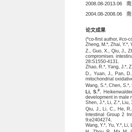
2008.08-2013.06
南
2004.08-2008.06
南
论文成果
(*co-first author, #co-
Zheng, M.*, Zhai, Y.*, Y
Z., Guo, X., Qiu, J., 
compromises intestina
28:S1550-4131.
Zhao, R.*, Yang, J.*, Z
D., Yuan, J., Pan, D
mitochondrial oxidativ
Wang, S.*, Chen, S.*, S
#
Li, S.
, Heikenwalder
development in male 
Shen, J.*, Li, Z.*, Liu
Qiu, J., Li, C., He, R.
Intestinal Group 2 In
9:e2404274.
Wang, Y.*, Yu, Y.*, Li,
H., Zhou, R., Ma, M., L