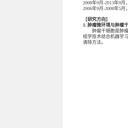
2008
年
9
月
-2013
年
9
月
2006
年
9
月
-2008
年
5
月
【
研究方向
】
1.
肿瘤微环境与肿瘤
肿瘤干细胞是肿
组学技术结合机器学
清除方法。