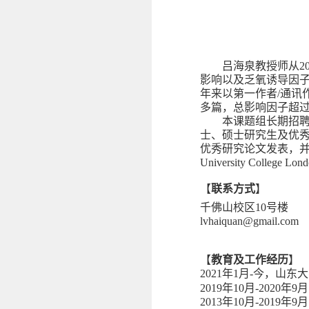
吕海泉教授师从
2
影响以及乏氧诱导因
年来以第一作者
/
通讯
多篇，总影响因子超
本课题组长期招
士、硕士研究生及优
优秀研究论文发表，
University College Lon
【
联系方式
】
千佛山校区
10
号楼
lvhaiquan@gmail.com
【
教育及工作经历
】
2021
年
1
月
-
今
，山东大
2019
年
10
月
-2020
年
9
月
2013
年
10
月
-2019
年
9
月