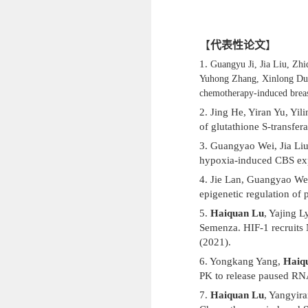
【
代表性论文
】
1.
Guangyu Ji, Jia Liu, Zh
Yuhong Zhang, Xinlong Du,
chemotherapy-induced breas
2. Jing He, Yiran Yu, Yil
of glutathione S-transfe
3. Guangyao Wei, Jia Li
hypoxia-induced CBS expre
4. Jie Lan, Guangyao We
epigenetic regulation of
5.
Haiquan Lu
, Yajing 
Semenza. HIF-1 recruits 
(2021).
6. Yongkang Yang,
Haiq
PK to release paused RNA
7.
Haiquan Lu
, Yangyir